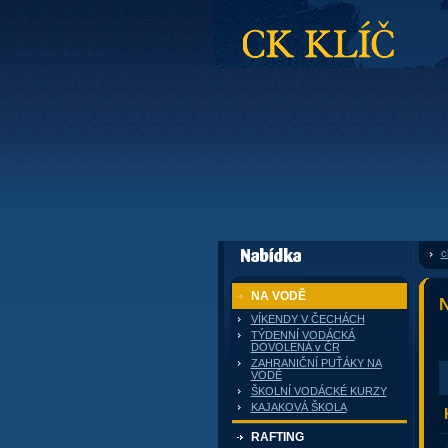
CK Klíč
c
dále nabízí
NA VODĚ
N
VÍKENDY V ČECHÁCH
TÝDENNÍ VODÁCKÁ
DOVOLENÁ v ČR
ZAHRANIČNÍ PUŤÁKY NA
VODĚ
ŠKOLNÍ VODÁCKÉ KURZY
KAJAKOVÁ ŠKOLA
RAFTING