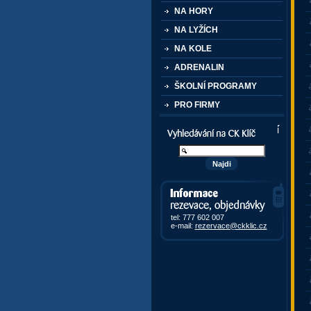
NA HORY
NA LYŽÍCH
NA KOLE
ADRENALIN
ŠKOLNÍ PROGRAMY
PRO FIRMY
Vyhledávání kurzů a akcí
Informace, rezervace,
objedávky
tel: 777 602 007
e-mail:
rezervace@ckklic.cz