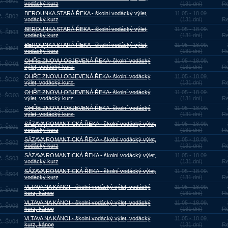
č. ŠB01
vodácký kurz
(131 dní)
Re
BEROUNKA STARÁ ŘEKA - školní vodácký výlet,
11.05 - 18.09.
č. ŠB02
vodácký kurz
(131 dní)
Re
BEROUNKA STARÁ ŘEKA - školní vodácký výlet,
11.05 - 18.09.
č. ŠB03
vodácký kurz
(131 dní)
Re
BEROUNKA STARÁ ŘEKA - školní vodácký výlet,
11.05 - 18.09.
č. ŠB04
vodácký kurz
(131 dní)
Re
OHŘE ZNOVU OBJEVENÁ ŘEKA- školní vodácký
11.05 - 18.09.
č. ŠO01
výlet, vodácký kurz.
(131 dní)
Re
OHŘE ZNOVU OBJEVENÁ ŘEKA- školní vodácký
11.05 - 18.09.
č. ŠO02
výlet, vodácký kurz.
(131 dní)
Re
OHŘE ZNOVU OBJEVENÁ ŘEKA- školní vodácký
11.05 - 18.09.
č. ŠO03
výlet, vodácký kurz.
(131 dní)
Re
OHŘE ZNOVU OBJEVENÁ ŘEKA- školní vodácký
11.05 - 18.09.
č. ŠO04
výlet, vodácký kurz.
(131 dní)
Re
SÁZAVA ROMANTICKÁ ŘEKA - školní vodácký výlet,
11.05 - 18.09.
č. ŠS01
vodácký kurz
(131 dní)
Re
SÁZAVA ROMANTICKÁ ŘEKA - školní vodácký výlet,
11.05 - 18.09.
č. ŠS02
vodácký kurz
(131 dní)
Re
SÁZAVA ROMANTICKÁ ŘEKA - školní vodácký výlet,
11.05 - 18.09.
č. ŠS03
vodácký kurz
(131 dní)
Re
SÁZAVA ROMANTICKÁ ŘEKA - školní vodácký výlet,
11.05 - 18.09.
č. ŠS04
vodácký kurz
(131 dní)
Re
VLTAVA NA KÁNOI - školní vodácký výlet, vodácký
11.05 - 18.09.
č. ŠV02
kurz, kánoe
(131 dní)
Re
VLTAVA NA KÁNOI - školní vodácký výlet, vodácký
11.05 - 18.09.
č. ŠV03
kurz, kánoe
(131 dní)
Re
VLTAVA NA KÁNOI - školní vodácký výlet, vodácký
11.05 - 18.09.
č. ŠV04
kurz, kánoe
(131 dní)
Re