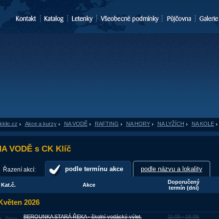
kklic.cz
»
Akce a kurzy
»
NA VODĚ
»
RAFTING
»
NA HORY
»
NA LYŽÍCH
»
NA KOLE
»
A VODĚ s CK Klíč
podle termínu akce
podle názvu a lokality
Řazení akcí:
Doporučený
Kat.č.
Akce
termín (dní)
Květen 2026
BEROUNKA STARÁ ŘEKA - školní vodácký výlet,
11.05 - 18.09.