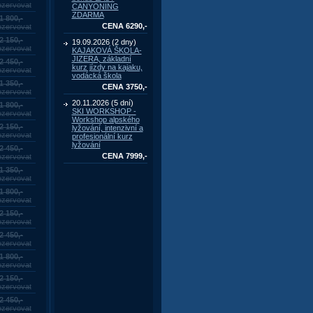
zervovat
CANYONING
ZDARMA
1 800,-
CENA 6290,-
zervovat
2 150,-
19.09.2026 (2 dny)
zervovat
KAJAKOVÁ ŠKOLA-
JIZERA, základní
2 450,-
kurz jízdy na kajaku,
zervovat
vodácká škola
1 350,-
CENA 3750,-
zervovat
20.11.2026 (5 dní)
1 800,-
SKI WORKSHOP -
zervovat
Workshop alpského
2 150,-
lyžování, intenzivní a
zervovat
profesionální kurz
lyžování
2 450,-
CENA 7999,-
zervovat
1 350,-
zervovat
1 800,-
zervovat
2 150,-
zervovat
2 450,-
zervovat
1 800,-
zervovat
2 150,-
zervovat
2 450,-
zervovat