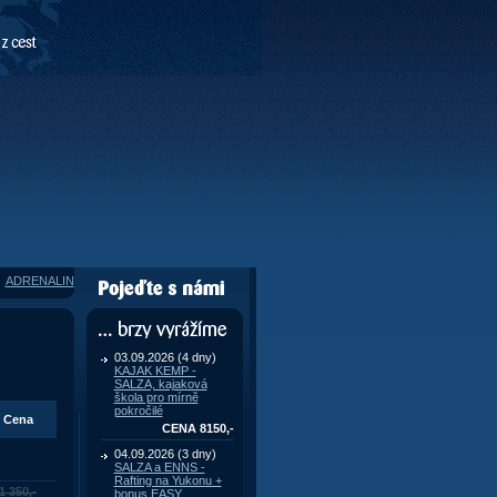
ADRENALIN
Pojeďte s námi
... brzy vyrážíme
03.09.2026 (4 dny)
KAJAK KEMP -
SALZA, kajaková
škola pro mírně
pokročilé
Cena
CENA 8150,-
04.09.2026 (3 dny)
SALZA a ENNS -
Rafting na Yukonu +
1 350,-
bonus EASY