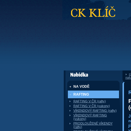
CK Klíč
c
dále nabízí
naf
NA VODĚ
R
RAFTING
RAFTING V ČR (rafty)
RAFTING V ČR (yukony)
(
VÍKENDOVÝ RAFTING (rafty)
VÍKENDOVÝ RAFTING
J
(yukony)
n
PRODLOUŽENÉ VÍKENDY
j
(rafty)
v