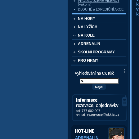
PRODLOUŽENÉ VÍKENDY
k
(yukony)
v
DLOUHÉ a EXPEDIČNÍ AKCE
k
NA HORY
NA LYŽÍCH
NA KOLE
ADRENALIN
ŠKOLNÍ PROGRAMY
PRO FIRMY
Vyhledávání kurzů a akcí
Informace, rezervace,
objedávky
tel: 777 602 007
e-mail:
rezervace@ckklic.cz
ADRENALIN