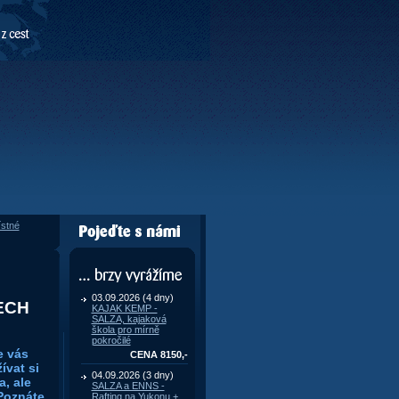
stné
Pojeďte s námi
... brzy vyrážíme
03.09.2026 (4 dny)
ECH
KAJAK KEMP -
SALZA, kajaková
škola pro mírně
pokročilé
e vás
CENA 8150,-
ívat si
04.09.2026 (3 dny)
a, ale
SALZA a ENNS -
 Poznáte
Rafting na Yukonu +