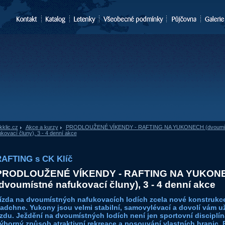
kklic.cz
»
Akce a kurzy
»
PRODLOUŽENÉ VÍKENDY - RAFTING NA YUKONECH (dvoumí
ukovací čluny), 3 - 4 denní akce
AFTING s CK Klíč
PRODLOUŽENÉ VÍKENDY - RAFTING NA YUKON
dvoumístné nafukovací čluny), 3 - 4 denní akce
ízda na dvoumístných nafukovacích lodích zcela nové konstrukc
adchne. Yukony jsou velmi stabilní, samovylévací a dovolí vám už
ízdu. Ježdění na dvoumístných lodích není jen sportovní disciplín
ýborný způsob atraktivní rekreace a posouvání vlastních hranic.