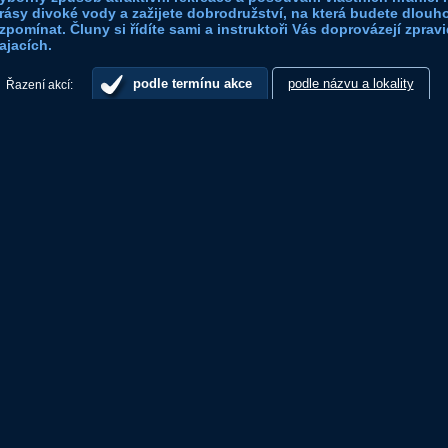
rásy divoké vody a zažijete dobrodružství, na která budete dlouho
zpomínat. Čluny si řídíte sami a instruktoři Vás doprovázejí zpravi
ajacích.
podle termínu akce
podle názvu a lokality
Řazení akcí: