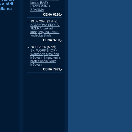
bonus EASY
 a rádi
CANYONING
dla na
ZDARMA
CENA 6290,-
19.09.2026 (2 dny)
KAJAKOVÁ ŠKOLA-
JIZERA, základní
kurz jízdy na kajaku,
vodácká škola
CENA 3750,-
20.11.2026 (5 dní)
SKI WORKSHOP -
Workshop alpského
lyžování, intenzivní a
profesionální kurz
lyžování
CENA 7999,-