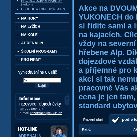
PRODLOUŽENÉ VÍKENDY
(yukony)
Akce na DVOU
DLOUHÉ a EXPEDIČNÍ AKCE
YUKONECH do bl
NA HORY
si řídíte sami a
NA LYŽÍCH
na kajacích. Cíl
NA KOLE
vždy na severní
ADRENALIN
hřebene Alp. Dík
ŠKOLNÍ PROGRAMY
dojezdové vzdál
PRO FIRMY
a příjemné pro 
Vyhledávání kurzů a akcí
akci si tak nem
pracovně Vás ak
cena je jen tam,
Informace, rezervace,
objedávky
standard ubytov
tel: 777 602 007
e-mail:
rezervace@ckklic.cz
podle t
Řazení akcí:
Kat.č.
A
ADRENALIN