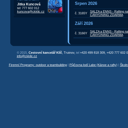
Srpen 2026
Jitka Kuncová
tel: 777 602 012
kuncova@ckklic.cz
SALZA a ENNS - Rafting n
č. 3165Y
CANYONING ZDARMA
Září 2026
SALZA a ENNS - Rafting n
č. 3166Y
CANYONING ZDARMA
© 2015,
Cestovní kancelář Klíč
, Trutnov,
tel
+420 499 818 309, +420 777 602 0
info@ckklic.cz
Firemní Programy: outdoor a teambuilding
|
Půjčovna lodí Labe (Kánoe a rafty)
|
Školn