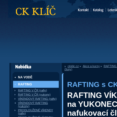
CK Klíč
ckklic.cz
»
Akce a kurzy
»
RAFTING 
dále nabízí
čluny)
NA VODĚ
RAFTING s CK
RAFTING
RAFTING V ČR (rafty)
RAFTING VÍ
RAFTING V ČR (yukony)
VÍKENDOVÝ RAFTING (rafty)
na YUKONEC
VÍKENDOVÝ RAFTING
(yukony)
PRODLOUŽENÉ VÍKENDY
nafukovací č
(rafty)