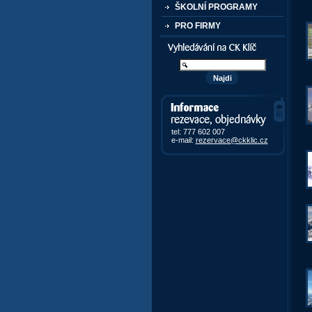
ŠKOLNÍ PROGRAMY
PRO FIRMY
Vyhledávání kurzů a akcí
Informace, rezervace,
objedávky
tel: 777 602 007
e-mail:
rezervace@ckklic.cz