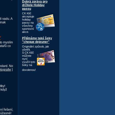
Dobrá zpráva pro
držitele Holiday
passu
CK Klíč
akceptuje
i vadu. A
holiday
inak
passy na
všechny
sportovní
akce.
Y
Přijímáme také šeky
"cheque dejeuner"
to myslím
atařů co
Originální způsob,
jak
ušetřit.
S CK Klíč
můžete
nyní
využít tyto
šeky na
andard. No
otografie
]
dovolenou!
tky!
 když
ní řešení,
 úžasné!