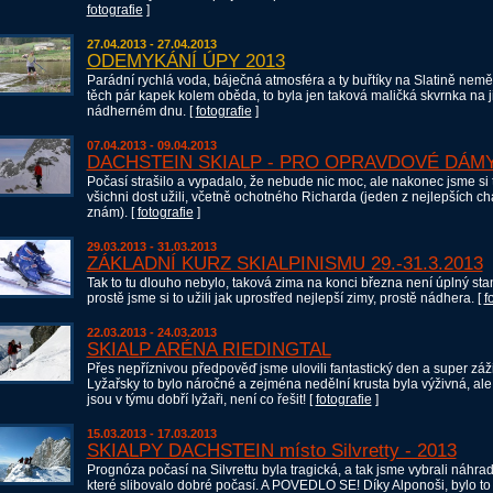
fotografie
]
27.04.2013 - 27.04.2013
ODEMYKÁNÍ ÚPY 2013
Parádní rychlá voda, báječná atmosféra a ty buřtíky na Slatině neměl
těch pár kapek kolem oběda, to byla jen taková maličká skvrnka na j
nádherném dnu. [
fotografie
]
07.04.2013 - 09.04.2013
DACHSTEIN SKIALP - PRO OPRAVDOVÉ DÁM
Počasí strašilo a vypadalo, že nebude nic moc, ale nakonec jsme si 
všichni dost užili, včetně ochotného Richarda (jeden z nejlepších ch
znám). [
fotografie
]
29.03.2013 - 31.03.2013
ZÁKLADNÍ KURZ SKIALPINISMU 29.-31.3.2013
Tak to tu dlouho nebylo, taková zima na konci března není úplný st
prostě jsme si to užili jak uprostřed nejlepší zimy, prostě nádhera. [
f
22.03.2013 - 24.03.2013
SKIALP ARÉNA RIEDINGTAL
Přes nepříznivou předpověď jsme ulovili fantastický den a super záži
Lyžařsky to bylo náročné a zejména nedělní krusta byla výživná, ale
jsou v týmu dobří lyžaři, není co řešit! [
fotografie
]
15.03.2013 - 17.03.2013
SKIALPY DACHSTEIN místo Silvretty - 2013
Prognóza počasí na Silvrettu byla tragická, a tak jsme vybrali náhrad
které slibovalo dobré počasí. A POVEDLO SE! Díky Alponoši, bylo to