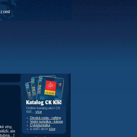
Katalog CK Klíč
Online katalog akcí CK
Klíč...
více
Divoká voda - rafting
Vodní turistika - kánoe
Cykloturistika
ké vlny,
a další akce
více
tější, ale
ubna... [