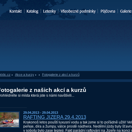
kklic.cz
»
Akce a kurzy
»
Fotogalerie z akcí a kurzů
otogalerie z našich akcí a kurzů
rohlédněte si místa která jste s námi navštívili...
29.04.2013 - 29.04.2013
RAFTING JIZERA 29.4.2013
Krakonoš letos pouští luxusní vodu a tak jsme si to pořádně užili! Vel
peřeje, díra a žumpy, válce prostě nádhera. Nedělní jízdy byly šťavna
v sobotu bylo zase tepleji. Fakt parádní raftování na Jizeře na konci d