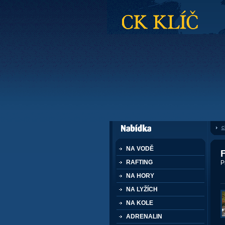
CK Klíč
c
dále nabízí
NA VODĚ
F
RAFTING
P
NA HORY
NA LYŽÍCH
NA KOLE
ADRENALIN