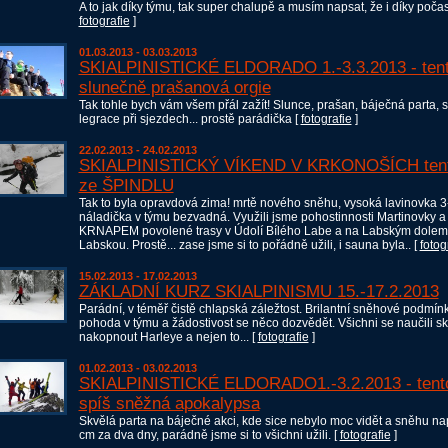
A to jak díky týmu, tak super chalupě a musím napsat, že i díky počasí
fotografie
]
01.03.2013 - 03.03.2013
SKIALPINISTICKÉ ELDORADO 1.-3.3.2013 - tent
slunečně prašanová orgie
Tak tohle bych vám všem přál zažít! Slunce, prašan, báječná parta, 
legrace při sjezdech... prostě parádička [
fotografie
]
22.02.2013 - 24.02.2013
SKIALPINISTICKÝ VÍKEND V KRKONOŠÍCH tent
ze ŠPINDLU
Tak to byla opravdová zima! mrtě nového sněhu, vysoká lavinovka 3-
náladička v týmu bezvadná. Využili jsme pohostinnosti Martinovky a d
KRNAPEM povolené trasy v Údolí Bílého Labe a na Labským dolem
Labskou. Prostě... zase jsme si to pořádně užili, i sauna byla.. [
fotog
15.02.2013 - 17.02.2013
ZÁKLADNÍ KURZ SKIALPINISMU 15.-17.2.2013
Parádní, v téměř čistě chlapská záležtost. Brilantní sněhové podmín
pohoda v týmu a žádostivost se něco dozvědět. Všichni se naučili s
nakopnout Harleye a nejen to... [
fotografie
]
01.02.2013 - 03.02.2013
SKIALPINISTICKÉ ELDORADO1.-3.2.2013 - tent
spíš sněžná apokalypsa
Skvělá parta na báječné akci, kde sice nebylo moc vidět a sněhu n
cm za dva dny, parádně jsme si to všichni užili. [
fotografie
]