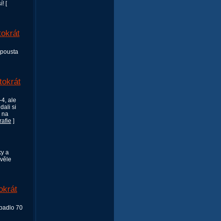
! [
okrát
spousta
okrát
4, ale
ali si
 na
rafie
]
ky a
kvěle
okrát
apadlo 70