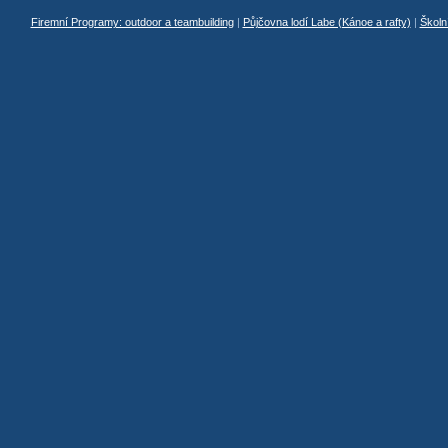
Firemní Programy: outdoor a teambuilding
|
Půjčovna lodí Labe (Kánoe a rafty)
|
Školn