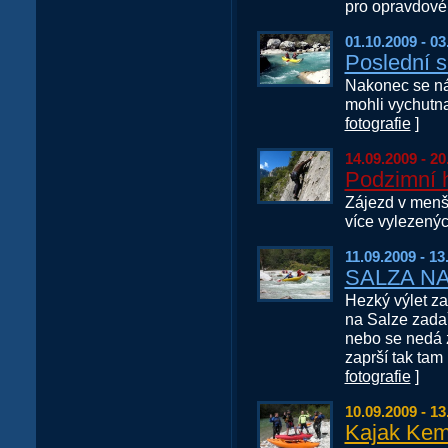
pro opravdové e
01.10.2009 - 03
Poslední s
Nakonec se ná
mohli vychutna
fotografie
]
14.09.2009 - 20
Podzimní h
Zájezd v menší
více vylezenýc
11.09.2009 - 13
SALZA N
Hezký výlet za
na Salze zadaři
nebo se nedá z
zaprší tak tam 
fotografie
]
10.09.2009 - 13
Kajak Ke