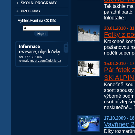
ŠKOLNÍ PROGRAMY
Tak takhle má
parádní partě.
PRO FIRMY
fotografie
]
Vyhledávání kurzů a akcí
30.01.2010 - 31
Fotky z po
Krakonoš kone
Informace, rezervace,
prašanovou na
objedávky
neděli super p
tel: 777 602 007
e-mail:
rezervace@ckklic.cz
15.01.2010 - 17
Pár fotek 
SKIALPIN
Konečně jsou 
sport: spousty
výborné podmín
osobní zlepšen
neskutečné... 
17.10.2009 - 18
Vavřinec 
Díky rozmarům 