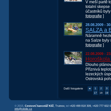
V meší partě t
totalní skepse
účastníků byly
fotografie
]
28.08.2009 - 30
SALZA a 
Náramně hezké
na Salze byly 
fotografie
]
22.08.2009 - 23
Horoškola
Dlouho plánov
Příznivá teplot
lezeckých úspě
Ostrovská poh
Další fotogalerie
1
2
3
17
18
19
© 2015,
Cestovní kancelář Klíč
, Trutnov,
tel
+420 499 818 309, +420 777 602 0
info@ckklic.cz