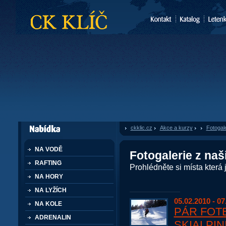
CK Klíč
ckklic.cz
»
Akce a kurzy
»
Fotogale
dále nabízí
NA VODĚ
Fotogalerie z naš
RAFTING
Prohlédněte si místa která js
NA HORY
NA LYŽÍCH
05.02.2010 - 07
NA KOLE
PÁR FOT
ADRENALIN
SKIALPIN