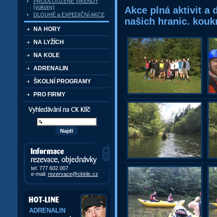
PRODLOUŽENÉ VÍKENDY
(yukony)
Akce plná aktivit a
DLOUHÉ a EXPEDIČNÍ AKCE
našich hranic. koukn
NA HORY
NA LYŽÍCH
NA KOLE
ADRENALIN
ŠKOLNÍ PROGRAMY
PRO FIRMY
Vyhledávání kurzů a akcí
Informace, rezervace,
objedávky
tel: 777 602 007
e-mail:
rezervace@ckklic.cz
ADRENALIN