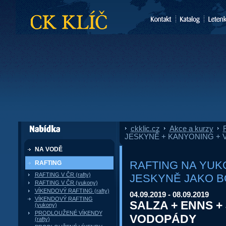
CK Klíč
ckklic.cz
»
Akce a kurzy
»
F
dále nabízí
JESKYNĚ + KANYONING +
NA VODĚ
RAFTING NA YUK
RAFTING
RAFTING V ČR (rafty)
JESKYNĚ JAKO 
RAFTING V ČR (yukony)
VÍKENDOVÝ RAFTING (rafty)
04.09.2019 - 08.09.2019
VÍKENDOVÝ RAFTING
SALZA + ENNS +
(yukony)
PRODLOUŽENÉ VÍKENDY
VODOPÁDY
(rafty)