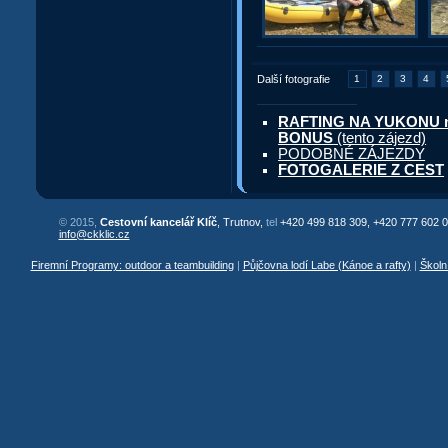
Další fotografie
1
2
3
4
RAFTING NA YUKONU 
BONUS
(tento zájezd)
PODOBNÉ ZÁJEZDY
FOTOGALERIE Z CEST
© 2015,
Cestovní kancelář Klíč
, Trutnov,
tel
+420 499 818 309, +420 777 602 0
info@ckklic.cz
Firemní Programy: outdoor a teambuilding
|
Půjčovna lodí Labe (Kánoe a rafty)
|
Školn