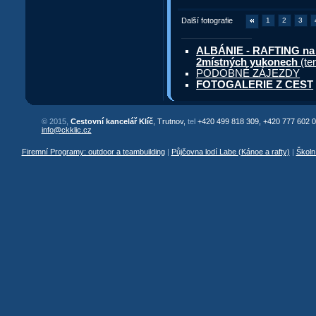
Další fotografie
1
2
3
ALBÁNIE - RAFTING na 
2místných yukonech
(te
PODOBNÉ ZÁJEZDY
FOTOGALERIE Z CEST
© 2015,
Cestovní kancelář Klíč
, Trutnov,
tel
+420 499 818 309, +420 777 602 0
info@ckklic.cz
Firemní Programy: outdoor a teambuilding
|
Půjčovna lodí Labe (Kánoe a rafty)
|
Školn