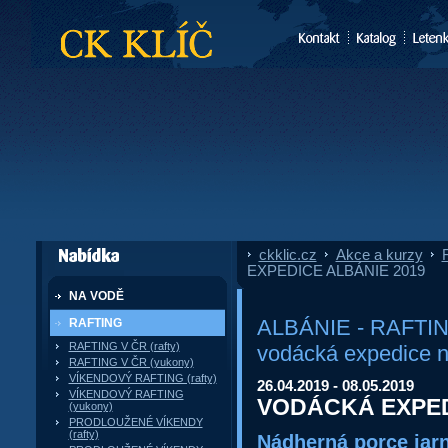
CK Klíč
ckklic.cz
»
Akce a kurzy
»
F
dále nabízí
EXPEDICE ALBÁNIE 2019
NA VODĚ
ALBÁNIE - RAFTING
RAFTING
RAFTING V ČR (rafty)
vodácká expedice 
RAFTING V ČR (yukony)
VÍKENDOVÝ RAFTING (rafty)
26.04.2019 - 08.05.2019
VÍKENDOVÝ RAFTING
VODÁCKÁ EXPED
(yukony)
PRODLOUŽENÉ VÍKENDY
(rafty)
Nádherná porce jarn