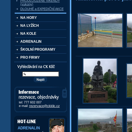
PRODLOUŽENÉ VÍKENDY
(yukony)
DLOUHÉ a EXPEDIČNÍ AKCE
NA HORY
NA LYŽÍCH
NA KOLE
ADRENALIN
ŠKOLNÍ PROGRAMY
PRO FIRMY
Vyhledávání kurzů a akcí
Informace, rezervace,
objedávky
tel: 777 602 007
e-mail:
rezervace@ckklic.cz
ADRENALIN