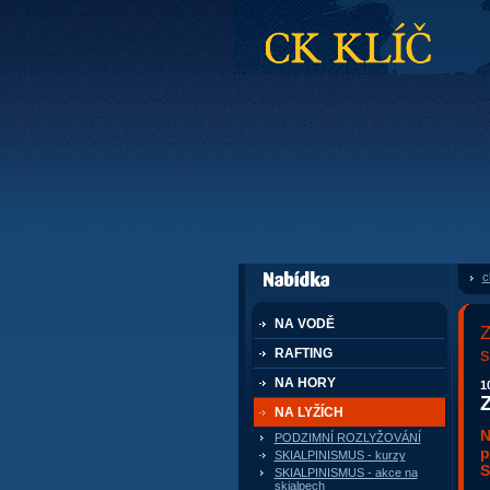
CK Klíč
c
dále nabízí
NA VODĚ
Z
s
RAFTING
NA HORY
1
NA LYŽÍCH
N
PODZIMNÍ ROZLYŽOVÁNÍ
p
SKIALPINISMUS - kurzy
S
SKIALPINISMUS - akce na
skialpech