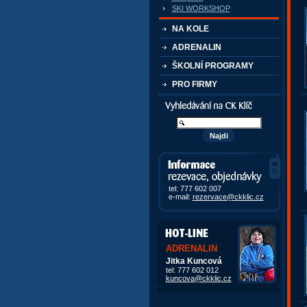
SKI WORKSHOP
NA KOLE
ADRENALIN
ŠKOLNÍ PROGRAMY
PRO FIRMY
Vyhledávání kurzů a akcí
Informace, rezervace,
objedávky
tel: 777 602 007
e-mail:
rezervace@ckklic.cz
ADRENALIN
Jitka Kuncová
tel: 777 602 012
kuncova@ckklic.cz