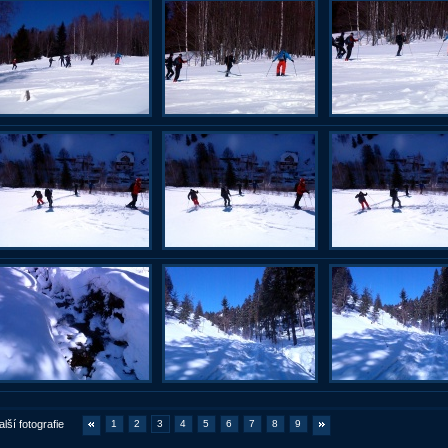
alší fotografie
1
2
3
4
5
6
7
8
9