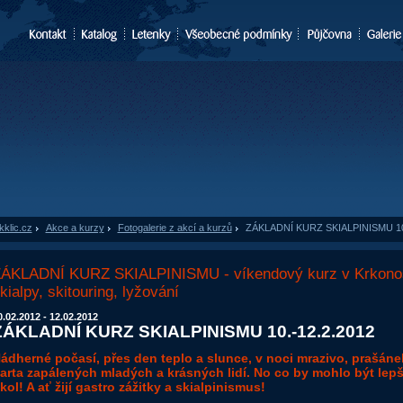
kklic.cz
»
Akce a kurzy
»
Fotogalerie z akcí a kurzů
»
ZÁKLADNÍ KURZ SKIALPINISMU 10.
ÁKLADNÍ KURZ SKIALPINISMU - víkendový kurz v Krkono
kialpy, skitouring, lyžování
0.02.2012 - 12.02.2012
ZÁKLADNÍ KURZ SKIALPINISMU 10.-12.2.2012
ádherné počasí, přes den teplo a slunce, v noci mrazivo, prašáne
arta zapálených mladých a krásných lidí. No co by mohlo být lepší
kol! A ať žijí gastro zážitky a skialpinismus!