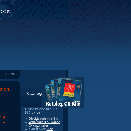
-12.2.2012
ších,
Katalog CK Klíč
Online katalog akcí CK
Klíč...
více
k a
Divoká voda - rafting
...
Vodní turistika - kánoe
Cykloturistika
a další akce
více