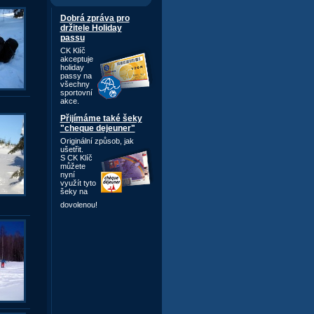
Dobrá zpráva pro
držitele Holiday
passu
CK Klíč
akceptuje
holiday
passy na
všechny
sportovní
akce.
Přijímáme také šeky
"cheque dejeuner"
Originální způsob,
jak
ušetřit.
S CK Klíč
můžete
nyní
využít tyto
šeky na
dovolenou!