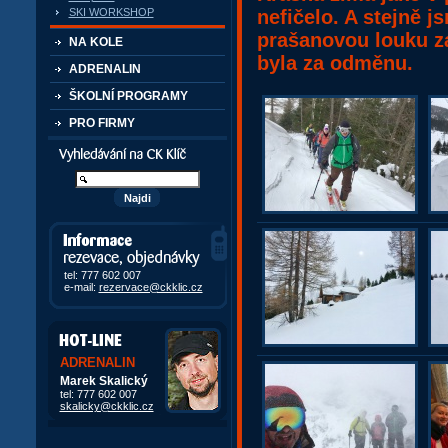
nefičelo. A stejně j
SKI WORKSHOP
prašanovou louku za
NA KOLE
byla za odměnu.
ADRENALIN
ŠKOLNÍ PROGRAMY
PRO FIRMY
Vyhledávání kurzů a akcí
Informace, rezervace,
objedávky
tel: 777 602 007
e-mail:
rezervace@ckklic.cz
ADRENALIN
Marek Skalický
tel: 777 602 007
skalicky@ckklic.cz