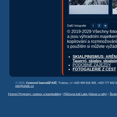
Další fotografie
1
2
© 2019-2029 Všechny fotor
a jsou výhradním majetkem
kopírování a rozmnožování
s použitím si můžete vyžád
SKIALPINISMUS: ARÉNA 
Tauern), skialpy, skialp
PODOBNÉ ZÁJEZDY
FOTOGALERIE Z CEST
© 2015,
Cestovní kancelář Klíč
, Trutnov,
tel
+420 499 818 309, +420 777 602 0
info@ckklic.cz
Firemní Programy: outdoor a teambuilding
|
Půjčovna lodí Labe (Kánoe a rafty)
|
Školn