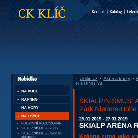
CK Klíč
ckklic.cz
»
Akce a kurzy
»
F
dále nabízí
RIEDINGTAL
NA VODĚ
SKIALPINISMUS: A
RAFTING
Park Niedere-Hohe T
NA HORY
NA LYŽÍCH
25.01.2019 - 27.01.2019
SKIALP ARÉNA 
PODZIMNÍ ROZLYŽOVÁNÍ
SKIALPINISMUS - kurzy
SKIALPINISMUS - akce na
Krásná zima jako v 
skialpech