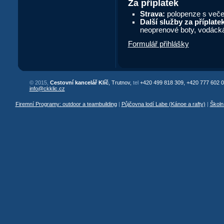
Za příplatek
Strava:
polopenze s večeř
Další služby za příplatek
neoprenové boty, vodáck
Formulář přihlášky
© 2015,
Cestovní kancelář Klíč
, Trutnov,
tel
+420 499 818 309, +420 777 602 0
info@ckklic.cz
Firemní Programy: outdoor a teambuilding
|
Půjčovna lodí Labe (Kánoe a rafty)
|
Školn