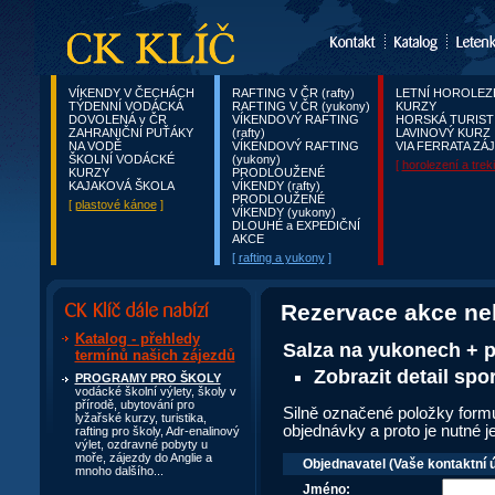
VÍKENDY V ČECHÁCH
RAFTING V ČR (rafty)
LETNÍ HOROLEZ
TÝDENNÍ VODÁCKÁ
RAFTING V ČR (yukony)
KURZY
DOVOLENÁ v ČR
VÍKENDOVÝ RAFTING
HORSKÁ TURIST
ZAHRANIČNÍ PUŤÁKY
(rafty)
LAVINOVÝ KURZ
NA VODĚ
VÍKENDOVÝ RAFTING
VIA FERRATA ZÁ
ŠKOLNÍ VODÁCKÉ
(yukony)
[
horolezení a trek
KURZY
PRODLOUŽENÉ
KAJAKOVÁ ŠKOLA
VÍKENDY (rafty)
PRODLOUŽENÉ
[
plastové kánoe
]
VÍKENDY (yukony)
DLOUHÉ a EXPEDIČNÍ
AKCE
[
rafting a yukony
]
Aktuální nabídka
Rezervace akce ne
Katalog - přehledy
Salza na yukonech +
termínů našich zájezdů
Zobrazit detail sp
PROGRAMY PRO ŠKOLY
vodácké školní výlety, školy v
přírodě, ubytování pro
Silně označené položky formul
lyžařské kurzy, turistika,
objednávky a proto je nutné j
rafting pro školy, Adr-enalinový
výlet, ozdravné pobyty u
moře, zájezdy do Anglie a
Objednavatel (Vaše kontaktní 
mnoho dalšího...
Jméno: