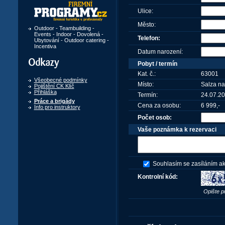
Ulice:
Město:
Outdoor - Teambuilding -
Events - Indoor - Dovolená -
Telefon:
Ubytování - Outdoor catering -
Incentiva
Datum narození:
Odkazy
Pobyt / termín
Kat. č.:
63001
Všeobecné podmínky
Místo:
Salza n
Pojištění CK Klíč
Přihláška
Termín:
24.07.20
Práce a brigády
Cena za osobu:
6 999,-
Info pro instruktory
Počet osob:
Vaše poznámka k rezervaci
Souhlasím se zasíláním ak
Kontrolní kód:
Opište p