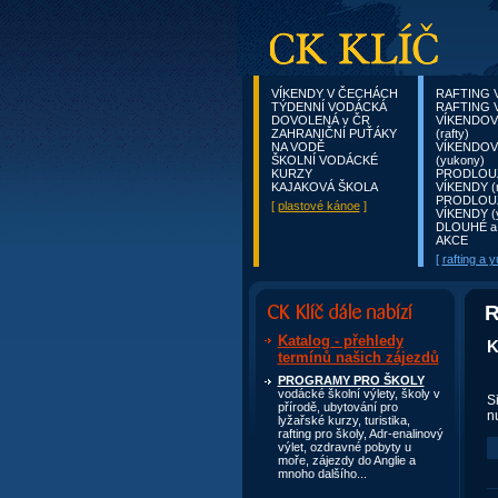
VÍKENDY V ČECHÁCH
RAFTING V 
TÝDENNÍ VODÁCKÁ
RAFTING V
DOVOLENÁ v ČR
VÍKENDOV
ZAHRANIČNÍ PUŤÁKY
(rafty)
NA VODĚ
VÍKENDOV
ŠKOLNÍ VODÁCKÉ
(yukony)
KURZY
PRODLOU
KAJAKOVÁ ŠKOLA
VÍKENDY (r
PRODLOU
[
plastové kánoe
]
VÍKENDY (
DLOUHÉ a
AKCE
[
rafting a 
Aktuální nabídka
R
Katalog - přehledy
K
termínů našich zájezdů
PROGRAMY PRO ŠKOLY
vodácké školní výlety, školy v
S
přírodě, ubytování pro
n
lyžařské kurzy, turistika,
rafting pro školy, Adr-enalinový
výlet, ozdravné pobyty u
moře, zájezdy do Anglie a
mnoho dalšího...