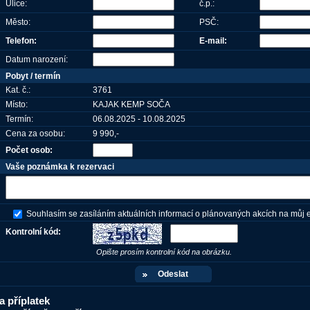
Ulice:
č.p.:
Město:
PSČ:
Telefon:
E-mail:
Datum narození:
Pobyt / termín
Kat. č.:
3761
Místo:
KAJAK KEMP SOČA
Termín:
06.08.2025 - 10.08.2025
Cena za osobu:
9 990,-
Počet osob:
Vaše poznámka k rezervaci
Souhlasím se zasíláním aktuálních informací o plánovaných akcích na můj e
Kontrolní kód:
Opište prosím kontrolní kód na obrázku.
a příplatek