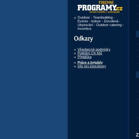
Outdoor - Teambuilding -
Events - Indoor - Dovolená -
Ubytování - Outdoor catering -
Incentiva
Odkazy
Všeobecné podmínky
Pojištění CK Klíč
Přihláška
Práce a brigády
Info pro instruktory
Z