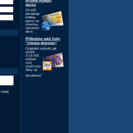
držitele Holiday
passu
CK Klíč
akceptuje
holiday
passy na
všechny
sportovní
akce.
Přijímáme také šeky
"cheque dejeuner"
Originální způsob,
jak
ušetřit.
S CK Klíč
můžete
nyní
využít tyto
šeky na
dovolenou!
-mail.