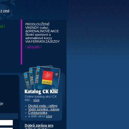
PRODLOUŽENÉ
ika
]
VÍKENDY (rafty)
ADRENALINOVÉ AKCE
Školní sportovní a
adrenalinové kurzy
VIA FERRATA ZÁJEZDY
[
adrenalin
]
Katalog CK Klíč
Online katalog akcí CK
Klíč...
více
je
Divoká voda - rafting
Vodní turistika - kánoe
Cykloturistika
a další akce
více
Dobrá zpráva pro