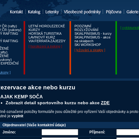
ČR (rafty)
LETNÍ HOROLEZECKÉ
PODZIMNÍ
[
cykloturist
 ČR (yukony)
KURZY
ROZLYŽOVÁNÍ
Ý RAFTING
HORSKÁ TURISTIKA
SKIALPINISMUS - kurzy
LAVINOVÝ KURZ
SKIALPINISMUS - akce
Ý RAFTING
VIA FERRATA ZÁJEZDY
na skialpech
SKI WORKSHOP
[
horolezení a treking
]
ŽENÉ
[
lyžování a skialpy
]
afty)
ŽENÉ
yukony)
 EXPEDIČNÍ
yukony
]
ezervace akce nebo kurzu
AJAK KEMP SOČA
Zobrazit detail sportovního kurzu nebo akce
ZDE
ilně označené položky formuláře jsou důležité pro vyřízení Vaší objednávky a proto 
utné je
vyplnit
Objednavatel (Vaše kontaktní údaje)
Jméno:
Příjmení: