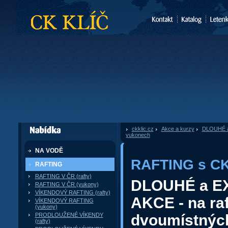
CK Klíč
ckklic.cz
»
Akce a kurzy
»
DLOUHÉ a
dále nabízí
yukonech
NA VODĚ
RAFTING s CK
RAFTING
RAFTING V ČR (rafty)
DLOUHÉ a E
RAFTING V ČR (yukony)
VÍKENDOVÝ RAFTING (rafty)
AKCE - na ra
VÍKENDOVÝ RAFTING
(yukony)
PRODLOUŽENÉ VÍKENDY
dvoumístnýc
(rafty)