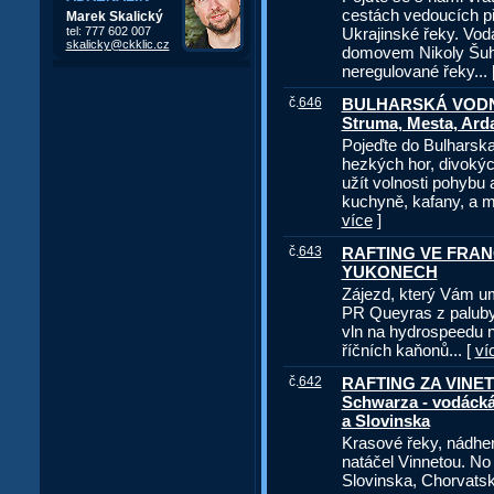
cestách vedoucích p
Marek Skalický
Ukrajinské řeky. Vod
tel: 777 602 007
skalicky@ckklic.cz
domovem Nikoly Šuha
neregulované řeky... 
č.
646
BULHARSKÁ VODNÍ S
Struma, Mesta, Arda
Pojeďte do Bulharska
hezkých hor, divokýc
užít volnosti pohybu
kuchyně, kafany, a mu
více
]
č.
643
RAFTING VE FRAN
YUKONECH
Zájezd, který Vám um
PR Queyras z paluby
vln na hydrospeedu 
říčních kaňonů... [
ví
č.
642
RAFTING ZA VINETU
Schwarza - vodáck
a Slovinska
Krasové řeky, nádher
natáčel Vinnetou. No
Slovinska, Chorvatska