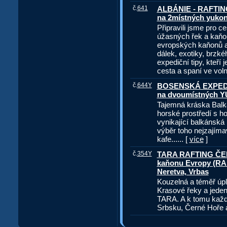
č.
641
ALBÁNIE - RAFTING
na 2místných yuko
Připravili jsme pro 
úžasných řek a kaňon
evropských kaňonů a 
dálek, exotiky, brzk
expediční tipy, kteří
cesta a spaní ve voln
č.
644Y
BOSENSKÁ EXPEDIC
na dvoumístných
Tajemná kráska Balká
horské prostředí s ho
vynikající balkánská 
výběr toho nejzajíma
kafe...... [
více
]
č.
354Y
TARA RAFTING ČERN
kaňonu Evropy (RAF
Neretva, Vrbas
Kouzelná a téměř úpl
Krasové řeky a jeden
TARA. A k tomu každ
Srbsku, Černé Hoře a