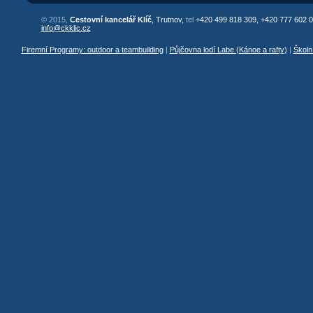
© 2015,
Cestovní kancelář Klíč
, Trutnov,
tel
+420 499 818 309, +420 777 602 0
info@ckklic.cz
Firemní Programy: outdoor a teambuilding
|
Půjčovna lodí Labe (Kánoe a rafty)
|
Školn