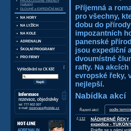
PRODLOUŽENÉ VÍKENDY
(yukony)
Příjemná a rom
DLOUHÉ a EXPEDIČNÍ AKCE
pro všechny, kteř
NA HORY
dobu do přírody 
NA LYŽÍCH
impozantních ho
NA KOLE
panenské přírod
ADRENALIN
jsou expediční 
ŠKOLNÍ PROGRAMY
dvoumístné člun
PRO FIRMY
rafty. Na akcíc
Vyhledávání kurzů a akcí
evropské řeky, v
nejlepší.
Nabídka akcí
Informace, rezervace,
objedávky
tel: 777 602 007
e-mail:
rezervace@ckklic.cz
podle termín
Řazení akcí:
č.
132
NÁDHERNÉ ŘEKY Z
expedice - YUKON
Pojďte se s námi vrát
ADRENALIN