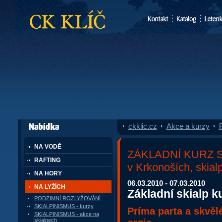
CK Klíč
ckklic.cz
»
Akce a kurzy
»
F
dále nabízí
NA VODĚ
ZÁKLADNÍ KURZ SK
RAFTING
v Krkonoších, skialp
NA HORY
06.03.2010 - 07.03.2010
NA LYŽÍCH
Základní skialp k
PODZIMNÍ ROZLYŽOVÁNÍ
SKIALPINISMUS - kurzy
Príma parta a skvěl
SKIALPINISMUS - akce na
skialpech