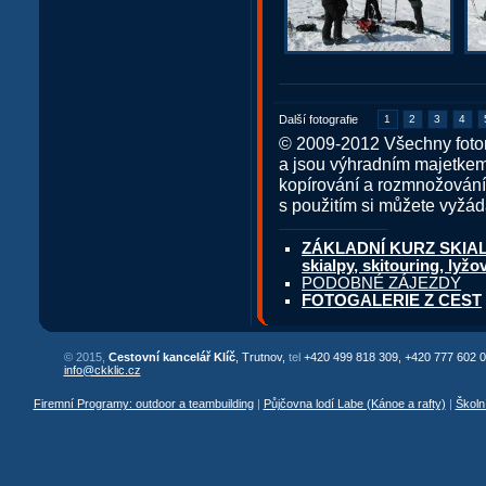
Další fotografie
1
2
3
4
© 2009-2012 Všechny fotor
a jsou výhradním majetkem
kopírování a rozmnožování
s použitím si můžete vyžád
ZÁKLADNÍ KURZ SKIALPI
skialpy, skitouring, lyžo
PODOBNÉ ZÁJEZDY
FOTOGALERIE Z CEST
© 2015,
Cestovní kancelář Klíč
, Trutnov,
tel
+420 499 818 309, +420 777 602 0
info@ckklic.cz
Firemní Programy: outdoor a teambuilding
|
Půjčovna lodí Labe (Kánoe a rafty)
|
Školn