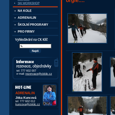
orgie....
SKI WORKSHOP
NA KOLE
ADRENALIN
ŠKOLNÍ PROGRAMY
PRO FIRMY
Vyhledávání kurzů a akcí
Informace, rezervace,
objedávky
tel: 777 602 007
e-mail:
rezervace@ckklic.cz
ADRENALIN
Jitka Kuncová
tel: 777 602 012
kuncova@ckklic.cz