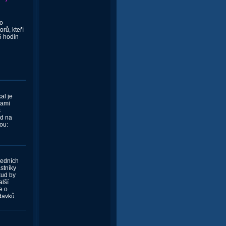
o
rů, kteří
6 hodin
al je
sami
s
od na
ou:
ředních
stníky
kud by
lší
e o
davků.