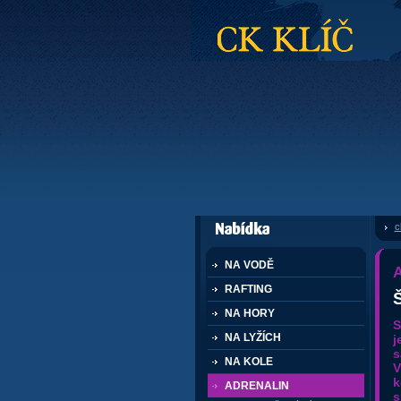
CK Klíč
c
dále nabízí
NA VODĚ
A
RAFTING
Š
NA HORY
S
NA LYŽÍCH
j
s
NA KOLE
V
k
ADRENALIN
s