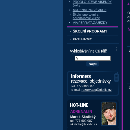
PRODLOUŽENÉ VÍKENDY
z
(rafty)
ADRENALINOVÉ AKCE
O
Školní sportovní a
d
adrenalinové kurzy
d
VIA FERRATA ZÁJEZDY
N
ŠKOLNÍ PROGRAMY
PRO FIRMY
Vyhledávání kurzů a akcí
č
Informace, rezervace,
objedávky
tel: 777 602 007
č
e-mail:
rezervace@ckklic.cz
ADRENALIN
Marek Skalický
tel: 777 602 007
skalicky@ckklic.cz