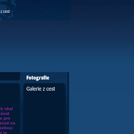
Fotografie
Galerie
h skal
návat
me pro
závod na
 sebou:
í je