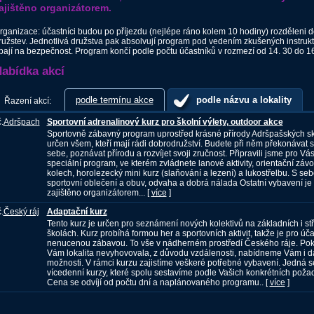
ajištěno organizátorem.
rganizace: účastníci budou po příjezdu (nejlépe ráno kolem 10 hodiny) rozděleni d
ružstev. Jednotlivá družstva pak absolvují program pod vedením zkušených instrukto
bají na bezpečnost. Program končí podle počtu účastníků v rozmezí od 14. 30 do 1
abídka akcí
podle termínu akce
podle názvu a lokality
Řazení akcí:
.
Adršpach
Sportovní adrenalinový kurz pro školní výlety, outdoor akce
Sportovně zábavný program uprostřed krásné přírody Adršpašských sk
určen všem, kteří mají rádi dobrodružství. Budete při něm překonávat 
sebe, poznávat přírodu a rozvíjet svoji zručnost. Připravili jsme pro Vá
speciální program, ve kterém zvládnete lanové aktivity, orientační záv
kolech, horolezecký mini kurz (slaňování a lezení) a lukostřelbu. S seb
sportovní oblečení a obuv, odvaha a dobrá nálada Ostatní vybavení je
zajištěno organizátorem... [
více
]
.
Český ráj
Adaptační kurz
Tento kurz je určen pro seznámení nových kolektivů na základních i st
školách. Kurz probíhá formou her a sportovních aktivit, takže je pro úča
nenucenou zábavou. To vše v nádherném prostředí Českého ráje. Po
Vám lokalita nevyhovovala, z důvodu vzdálenosti, nabídneme Vám i da
možnosti. V rámci kurzu zajistíme veškeré potřebné vybavení. Jedná s
vícedenní kurzy, které spolu sestavíme podle Vašich konkrétních poža
Cena se odvíjí od počtu dní a naplánovaného programu.. [
více
]