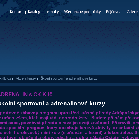
kklic.cz
»
Akce a kurzy
»
Školní sportovní a adrenalinové kurzy
DRENALIN s CK Klíč
kolní sportovní a adrenalinové kurzy
portovně zábavný program uprostřed krásné přírody Adršpašskýc
e určen všem, kteří mají rádi dobrodružství. Budete při něm překo
ami sebe, poznávat přírodu a rozvíjet svoji zručnost. Připravili js
ás speciální program, který obsahuje lanové aktivity, orientační 
olech, horolezecký mini kurz (slaňování a lezení) a lukostřelbu. S
portovní oblečení a obuv, odvaha a dobrá nálada Ostatní vybaven